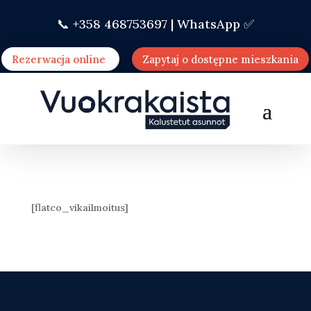
📞 +358 468753697 |
WhatsApp ✅
Rezerwacja online
Zapytaj o dostępne mieszkania
[flatco_vikailmoitus]